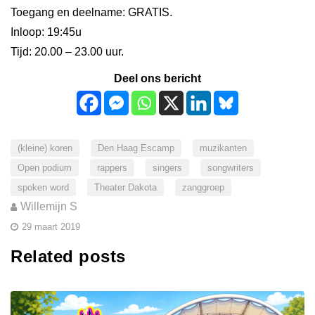
Toegang en deelname: GRATIS.
Inloop: 19:45u
Tijd: 20.00 – 23.00 uur.
Deel ons bericht
(kleine) koren
Den Haag Escamp
muzikanten
Open podium
rappers
singers
songwriters
spoken word
Theater Dakota
zanggroep
Willemijn S
29 maart 2019
Related posts