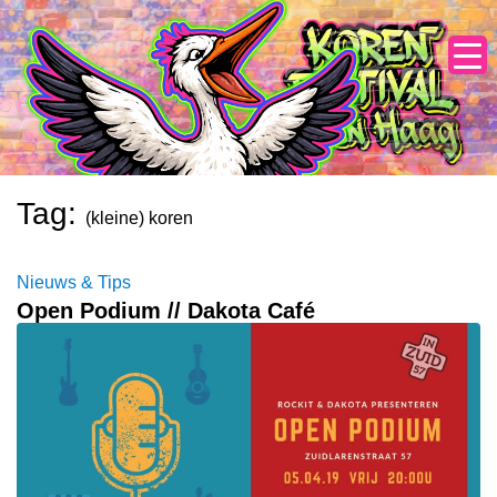
Skip
to
content
Tag:
(kleine) koren
Nieuws & Tips
Open Podium // Dakota Café