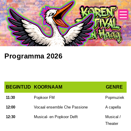
Skip
to
content
Programma 2026
BEGINTIJD
KOORNAAM
GENRE
BEGINTIJD
KOORNAAM
GENRE
11:30
Popkoor FM
Popmuziek
12:00
Vocaal ensemble Che Passione
A capella
12:30
Musical- en Popkoor Delft
Musical /
Theater