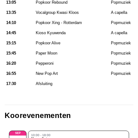
13:05
Popkoor Rebound
Popmuziek
13:35
Vocalgroup Kwasi Kloos
A capella
14:10
Popkoor Xing - Rotterdam
Popmuziek
14:45
Kioso Kyuwenda
A capella
15:15
Popkoor Alive
Popmuziek
15:45
Paper Moon
Popmuziek
16:20
Pepperoni
Popmuziek
16:55
New Pop Art
Popmuziek
17:30
Afsluiting
Koorevenementen
SEP
10:00 - 18:00