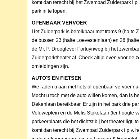
komt dan terecht bij het Zwembad Zuiderpark i.p.
park in te lopen.
OPENBAAR VERVOER
Het Zuiderpark is bereikbaar met trams 9 (halte 
de bussen 23 (halte Loevesteinlaan) en 26 (halte
de Mr. P. Drooglever Fortuynweg bij het zwembad 
Zuiderparktheater af. Check altijd even voor de
omleidingen zijn.
AUTO’S EN FIETSEN
We raden u aan met fiets of openbaar vervoer na
Mocht u toch met de auto willen komen, dan is h
Dekenlaan bereikbaar. Er zijn in het park drie pa
Veluweplein en de Melis Stokelaan (ter hoogte 
parkeerplaats die het dichtst bij het theater ligt,
komt dan terecht bij Zwembad Zuiderpark i.p.v. h
in de parkeergarage aan de Leyweg & Hengelolaa