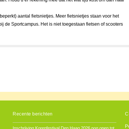
beperkt) aantal fietsnietjes. Meer fietsnietjes staan voor het
j de Sportcampus. Het is niet toegestaan fietsen of scooters
Recente berichten
C
P
Inschrijving Korenfestival Den Haag 2026 nog open tot