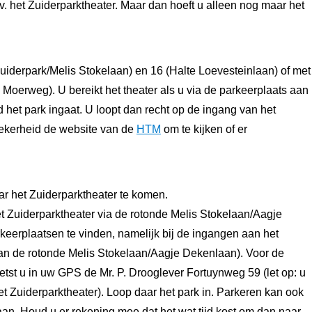
v. het Zuiderparktheater. Maar dan hoeft u alleen nog maar het
Zuiderpark/Melis Stokelaan) en 16 (Halte Loevesteinlaan) of met
 Moerweg). U bereikt het theater als u via de parkeerplaats aan
het park ingaat. U loopt dan recht op de ingang van het
 zekerheid de website van de
HTM
om te kijken of er
ar het Zuiderparktheater te komen.
et Zuiderparktheater via de rotonde Melis Stokelaan/Aagje
rkeerplaatsen te vinden, namelijk bij de ingangen aan het
van de rotonde Melis Stokelaan/Aagje Dekenlaan). Voor de
 toetst u in uw GPS de Mr. P. Drooglever Fortuynweg 59 (let op: u
et Zuiderparktheater). Loop daar het park in. Parkeren kan ook
n. Houd u er rekening mee dat het wat tijd kost om dan naar