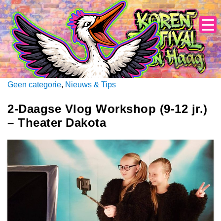
Skip
to
content
Geen categorie
,
Nieuws & Tips
2-Daagse Vlog Workshop (9-12 jr.)
– Theater Dakota