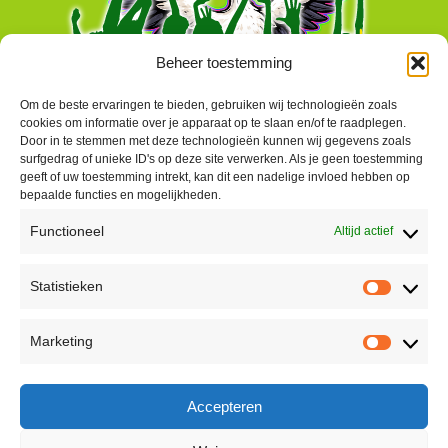
Beheer toestemming
Om de beste ervaringen te bieden, gebruiken wij technologieën zoals
cookies om informatie over je apparaat op te slaan en/of te raadplegen.
Door in te stemmen met deze technologieën kunnen wij gegevens zoals
surfgedrag of unieke ID's op deze site verwerken. Als je geen toestemming
geeft of uw toestemming intrekt, kan dit een nadelige invloed hebben op
bepaalde functies en mogelijkheden.
Functioneel
Altijd actief
Contact
Statistieken
Peter Vergroesen
Statisti
06 55913319
Marketing
korenfestivaldenhaag@gmail.com
Marketi
Facebook
Accepteren