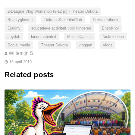
2-Daagse Vlog Workshop (9-12 jr.) - Theater Dakota
Beautygloss nl
DakotasKidsFilmClub
DeViralFabriek
Djaiony
educatieve activiteit voor kinderen
EnzoKnol
Jaydah
kinderactiviteit
MeisjeDjamila
Nickelodeon
Social media
Theater Dakota
vloggen
vlogs
Willemijn S
16 april 2019
Related posts