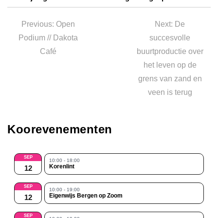
Bericht
navigatie
Previous
Next
Previous:
Open
Next:
De
post:
post:
Podium // Dakota
succesvolle
Café
buurtproductie over
het leven op de
grens van zand en
veen is terug
Koorevenementen
SEP
10:00 - 18:00
Korenlint
12
SEP
10:00 - 19:00
Eigenwijs Bergen op Zoom
12
SEP