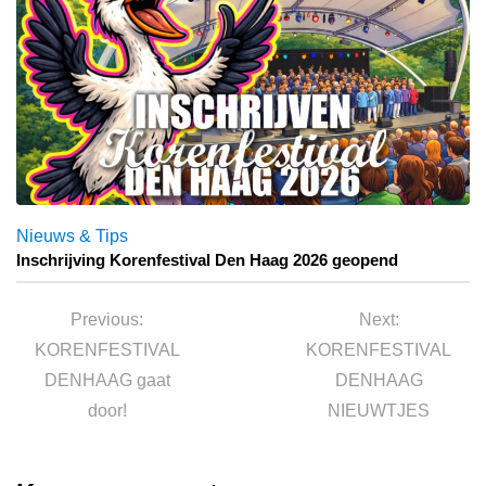
Nieuws & Tips
Inschrijving Korenfestival Den Haag 2026 geopend
Bericht
navigatie
Previous
Next
Previous:
Next:
post:
post:
KORENFESTIVAL
KORENFESTIVAL
DENHAAG gaat
DENHAAG
door!
NIEUWTJES