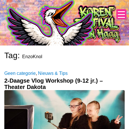
Skip
to
content
Tag:
EnzoKnol
Geen categorie
,
Nieuws & Tips
2-Daagse Vlog Workshop (9-12 jr.) –
Theater Dakota