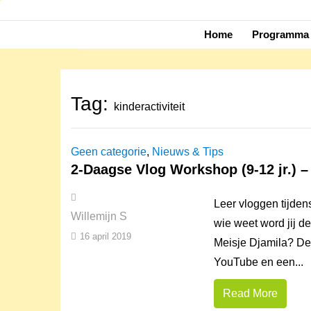
Skip
to
Home
Programma 
content
Tag:
kinderactiviteit
Geen categorie
,
Nieuws & Tips
2-Daagse Vlog Workshop (9-12 jr.) –
Leer vloggen tijde
Willemijn S
wie weet word jij d
16 april 2019
Meisje Djamila? Dez
YouTube en een...
Read More