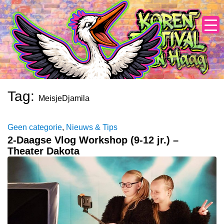
Skip
to
content
Tag:
MeisjeDjamila
Geen categorie
,
Nieuws & Tips
2-Daagse Vlog Workshop (9-12 jr.) –
Theater Dakota