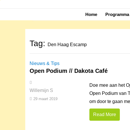
Skip
to
Home
Programma 
content
Tag:
Den Haag Escamp
Nieuws & Tips
Open Podium // Dakota Café
Doe mee aan het Op
Willemijn S
Open Podium van T
29 maart 2019
om door te gaan me
Read More