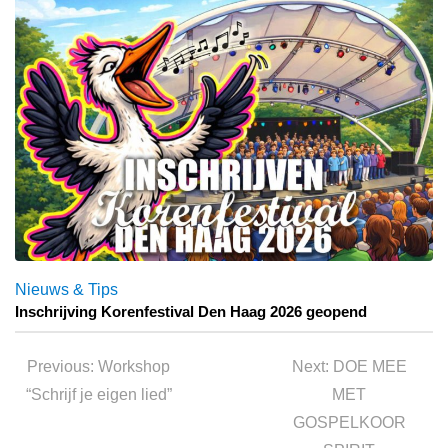
Nieuws & Tips
Inschrijving Korenfestival Den Haag 2026 geopend
Bericht
navigatie
Previous
Next
Previous:
Workshop
Next:
DOE MEE
post:
post:
“Schrijf je eigen lied”
MET
GOSPELKOOR