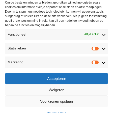
Om de beste ervaringen te bieden, gebruiken wij technologieën zoals
cookies om informatie over je apparaat op te slaan en/of te raadplegen.
Door in te stemmen met deze technologieën kunnen wij gegevens zoals
surfgedrag of unieke ID's op deze site verwerken. Als je geen toestemming
geeft of uw toestemming intrekt, kan dit een nadelige invloed hebben op
bepaalde functies en mogelijkheden.
Functioneel
Altijd actief
Contact
Statistieken
Peter Vergroesen
Statisti
06 55913319
Marketing
korenfestivaldenhaag@gmail.com
Marketi
Facebook
Accepteren
Weigeren
Voorkeuren opslaan