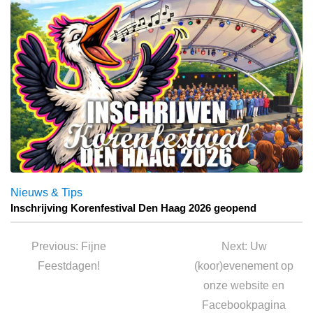
Nieuws & Tips
Inschrijving Korenfestival Den Haag 2026 geopend
Bericht
navigatie
Previous
Next
Previous:
Fijne
Next:
Uw
post:
post:
Feestdagen!
(koor)evenement op
onze website en
Facebookpagina