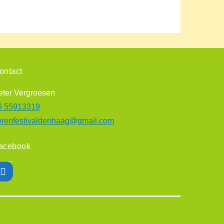
ontact
eter Vergroesen
6 55913319
orenfestivaldenhaag@gmail.com
acebook