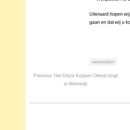
Uiteraard hopen 
gaan en dat wij u 
weersbulletin
Bericht
navigatie
Previous
Previous:
Het Grijze Koppen Orkest zingt
post:
in Moerwijk