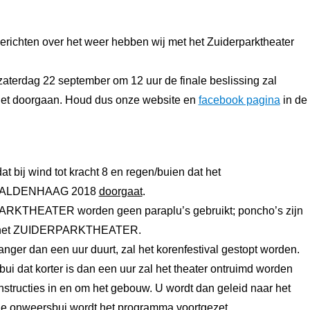
erichten over het weer hebben wij met het Zuiderparktheater
aterdag 22 september om 12 uur de finale beslissing zal
niet doorgaan. Houd dus onze website en
facebook pagina
in de
at bij wind tot kracht 8 en regen/buien dat het
ALDENHAAG 2018
doorgaat
.
ARKTHEATER worden geen paraplu’s gebruikt; poncho’s zijn
ij het ZUIDERPARKTHEATER.
langer dan een uur duurt, zal het korenfestival gestopt worden.
ui dat korter is dan een uur zal het theater ontruimd worden
onstructies in en om het gebouw. U wordt dan geleid naar het
e onweersbui wordt het programma voortgezet