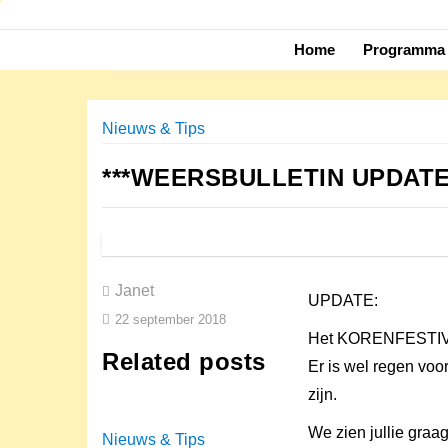
Skip
to
Home
Programma 
content
Nieuws & Tips
***WEERSBULLETIN UPDATE
Janet
UPDATE:
22 september 2018
Het KORENFESTIVA
Related posts
Er is wel regen voor
zijn.
We zien jullie graa
Nieuws & Tips