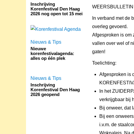
Inschrijving
WEERSBULLETIN
Korenfestival Den Haag
2026 nog open tot 15 mei
In verband met de b
overleg gevoerd.
Afgesproken is om z
Nieuws & Tips
vallen over wel of 
Nieuwe
gaten!
korenfestivalagenda:
alles op één plek
Toelichting:
Afgesproken is d
Nieuws & Tips
KORENFESTIV
Inschrijving
Korenfestival Den Haag
In het ZUIDERP
2026 geopend
verkrijgbaar b
Bij onweer, dat 
Bij een onweersb
i.v.m. de staalc
Wokpaleis. Na d