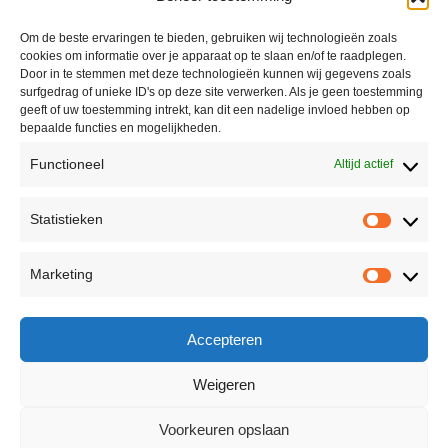
Om de beste ervaringen te bieden, gebruiken wij technologieën zoals
cookies om informatie over je apparaat op te slaan en/of te raadplegen.
Door in te stemmen met deze technologieën kunnen wij gegevens zoals
surfgedrag of unieke ID's op deze site verwerken. Als je geen toestemming
geeft of uw toestemming intrekt, kan dit een nadelige invloed hebben op
bepaalde functies en mogelijkheden.
Functioneel
Altijd actief
Contact
Statistieken
Peter Vergroesen
Statisti
06 55913319
Marketing
korenfestivaldenhaag@gmail.com
Marketi
Facebook
Accepteren
Weigeren
Voorkeuren opslaan