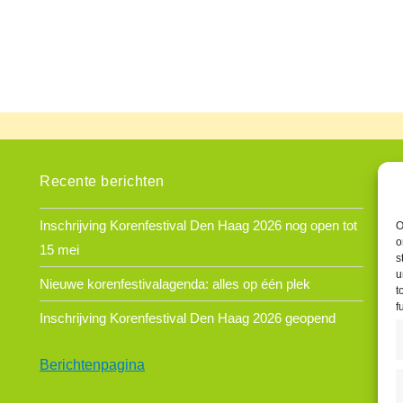
Recente berichten
C
P
Inschrijving Korenfestival Den Haag 2026 nog open tot
O
o
0
15 mei
s
k
u
Nieuwe korenfestivalagenda: alles op één plek
t
f
F
Inschrijving Korenfestival Den Haag 2026 geopend
Berichtenpagina