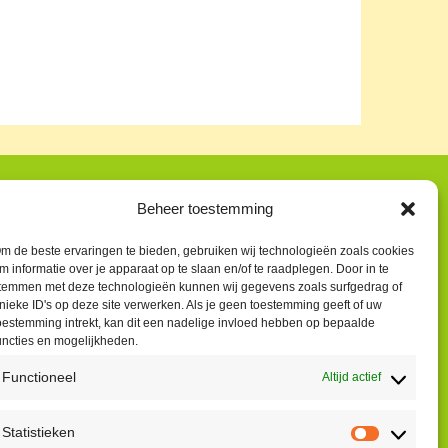
ontact
Beheer toestemming
eter Vergroesen
m de beste ervaringen te bieden, gebruiken wij technologieën zoals cookies
m informatie over je apparaat op te slaan en/of te raadplegen. Door in te
6 55913319
temmen met deze technologieën kunnen wij gegevens zoals surfgedrag of
orenfestivaldenhaag@gmail.com
nieke ID's op deze site verwerken. Als je geen toestemming geeft of uw
oestemming intrekt, kan dit een nadelige invloed hebben op bepaalde
uncties en mogelijkheden.
acebook
Functioneel
Altijd actief
Statistieken
Statistie