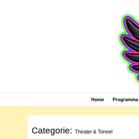
Skip
to
content
Home
Programma 
Categorie:
Theater & Toneel