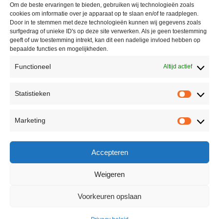
Om de beste ervaringen te bieden, gebruiken wij technologieën zoals
cookies om informatie over je apparaat op te slaan en/of te raadplegen.
Door in te stemmen met deze technologieën kunnen wij gegevens zoals
surfgedrag of unieke ID's op deze site verwerken. Als je geen toestemming
geeft of uw toestemming intrekt, kan dit een nadelige invloed hebben op
bepaalde functies en mogelijkheden.
Functioneel
Altijd actief
Contact
Statistieken
Peter Vergroesen
Statisti
06 55913319
Marketing
korenfestivaldenhaag@gmail.com
Marketi
Facebook
Accepteren
Weigeren
Voorkeuren opslaan