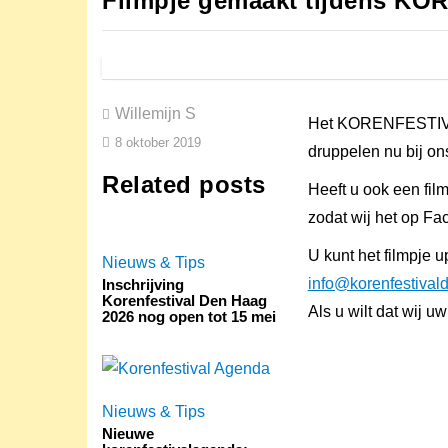
Filmpje gemaakt tijdens K
Willemijn S
Het KORENFESTIVAL
8 oktober 2019
druppelen nu bij on
Related posts
Heeft u ook een film
zodat wij het op F
U kunt het filmpje 
Nieuws & Tips
info@korenfestival
Inschrijving
Korenfestival Den Haag
Als u wilt dat wij 
2026 nog open tot 15 mei
Nieuws & Tips
Nieuwe