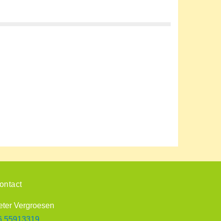
ontact
eter Vergroesen
6 55913319