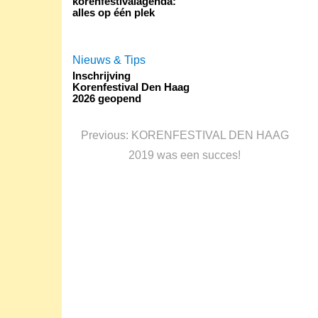
korenfestivalagenda:
alles op één plek
Nieuws & Tips
Inschrijving
Korenfestival Den Haag
2026 geopend
Bericht
navigatie
Previous
Previous:
KORENFESTIVAL DEN HAAG
post:
2019 was een succes!