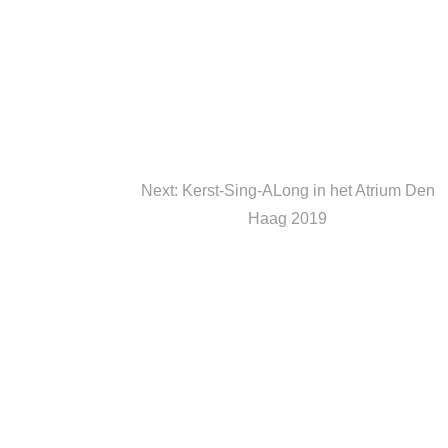
Next
Next:
Kerst-Sing-ALong in het Atrium Den
post:
Haag 2019