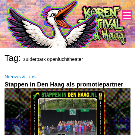
Skip
to
content
Tag:
zuiderpark openluchttheater
Nieuws & Tips
Stappen in Den Haag als promotiepartner