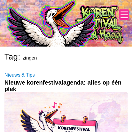
Skip
to
content
Tag:
zingen
Nieuws & Tips
Nieuwe korenfestivalagenda: alles op één
plek