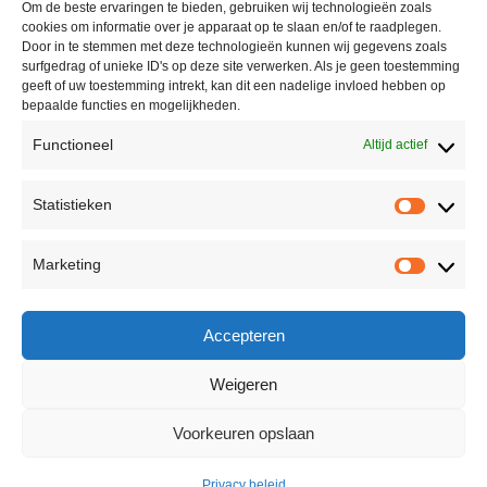
Om de beste ervaringen te bieden, gebruiken wij technologieën zoals
cookies om informatie over je apparaat op te slaan en/of te raadplegen.
Door in te stemmen met deze technologieën kunnen wij gegevens zoals
surfgedrag of unieke ID's op deze site verwerken. Als je geen toestemming
geeft of uw toestemming intrekt, kan dit een nadelige invloed hebben op
bepaalde functies en mogelijkheden.
Functioneel
Altijd actief
Contact
Statistieken
Peter Vergroesen
Statisti
06 55913319
Marketing
korenfestivaldenhaag@gmail.com
Marketi
Facebook
Accepteren
Weigeren
Voorkeuren opslaan
© 2026 - All right reserved
Korenfestival Den Haag
Privacy beleid