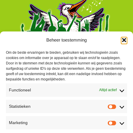
Beheer toestemming
Om de beste ervaringen te bieden, gebruiken wij technologieën zoals
cookies om informatie over je apparaat op te slaan en/of te raadplegen.
Door in te stemmen met deze technologieën kunnen wij gegevens zoals
surfgedrag of unieke ID's op deze site verwerken. Als je geen toestemming
geeft of uw toestemming intrekt, kan dit een nadelige invloed hebben op
bepaalde functies en mogelijkheden.
Functioneel
Altijd actief
Contact
Statistieken
Peter Vergroesen
Statisti
06 55913319
Marketing
korenfestivaldenhaag@gmail.com
Marketi