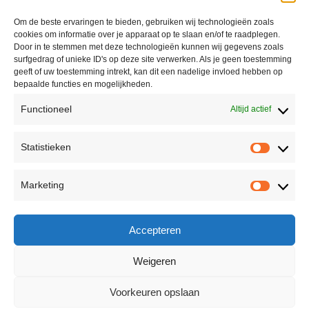
Om de beste ervaringen te bieden, gebruiken wij technologieën zoals
cookies om informatie over je apparaat op te slaan en/of te raadplegen.
Door in te stemmen met deze technologieën kunnen wij gegevens zoals
surfgedrag of unieke ID's op deze site verwerken. Als je geen toestemming
geeft of uw toestemming intrekt, kan dit een nadelige invloed hebben op
bepaalde functies en mogelijkheden.
Functioneel
Altijd actief
Contact
Statistieken
Peter Vergroesen
Statisti
06 55913319
Marketing
korenfestivaldenhaag@gmail.com
Marketi
Facebook
Accepteren
Weigeren
Voorkeuren opslaan