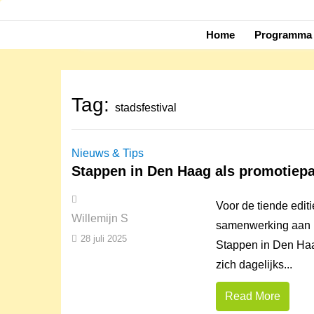
Skip
to
Home
Programma 
content
Tag:
stadsfestival
Nieuws & Tips
Stappen in Den Haag als promotiepa
Voor de tiende edit
Willemijn S
samenwerking aan m
28 juli 2025
Stappen in Den Haa
zich dagelijks...
Read More