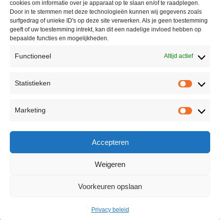
cookies om informatie over je apparaat op te slaan en/of te raadplegen.
Door in te stemmen met deze technologieën kunnen wij gegevens zoals
surfgedrag of unieke ID's op deze site verwerken. Als je geen toestemming
geeft of uw toestemming intrekt, kan dit een nadelige invloed hebben op
bepaalde functies en mogelijkheden.
Functioneel
Altijd actief
Contact
Statistieken
Peter Vergroesen
Statisti
06 55913319
Marketing
korenfestivaldenhaag@gmail.com
Marketi
Facebook
Accepteren
Weigeren
Voorkeuren opslaan
© 2026 - All right reserved
Korenfestival Den Haag
Privacy beleid