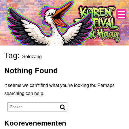
Skip
to
content
Tag:
Solozang
Nothing Found
It seems we can’t find what you’re looking for. Perhaps
searching can help.
Koorevenementen