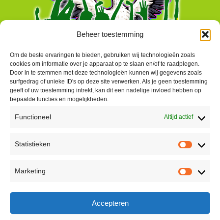
Beheer toestemming
Om de beste ervaringen te bieden, gebruiken wij technologieën zoals
cookies om informatie over je apparaat op te slaan en/of te raadplegen.
Door in te stemmen met deze technologieën kunnen wij gegevens zoals
surfgedrag of unieke ID's op deze site verwerken. Als je geen toestemming
geeft of uw toestemming intrekt, kan dit een nadelige invloed hebben op
bepaalde functies en mogelijkheden.
Functioneel
Altijd actief
Contact
Statistieken
Peter Vergroesen
Statisti
06 55913319
Marketing
korenfestivaldenhaag@gmail.com
Marketi
Facebook
Accepteren