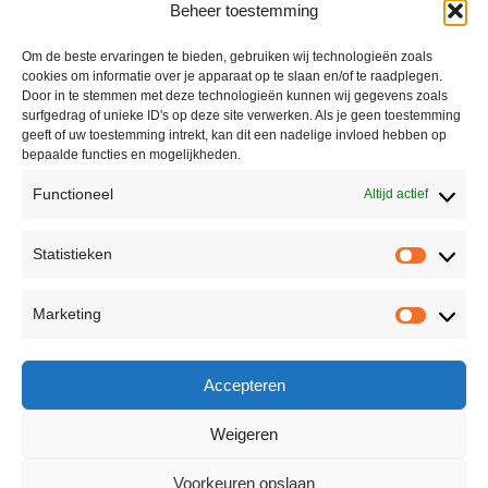
Beheer toestemming
Om de beste ervaringen te bieden, gebruiken wij technologieën zoals
cookies om informatie over je apparaat op te slaan en/of te raadplegen.
Door in te stemmen met deze technologieën kunnen wij gegevens zoals
surfgedrag of unieke ID's op deze site verwerken. Als je geen toestemming
geeft of uw toestemming intrekt, kan dit een nadelige invloed hebben op
bepaalde functies en mogelijkheden.
Functioneel
Altijd actief
Contact
Statistieken
Peter Vergroesen
Statisti
06 55913319
Marketing
korenfestivaldenhaag@gmail.com
Marketi
Facebook
Accepteren
Weigeren
Voorkeuren opslaan