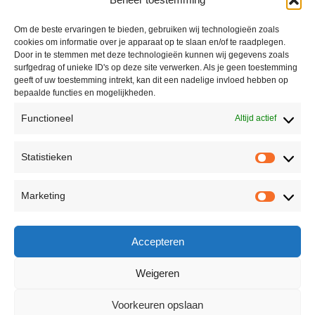
Om de beste ervaringen te bieden, gebruiken wij technologieën zoals
cookies om informatie over je apparaat op te slaan en/of te raadplegen.
Door in te stemmen met deze technologieën kunnen wij gegevens zoals
surfgedrag of unieke ID's op deze site verwerken. Als je geen toestemming
geeft of uw toestemming intrekt, kan dit een nadelige invloed hebben op
bepaalde functies en mogelijkheden.
Functioneel
Altijd actief
Contact
Statistieken
Peter Vergroesen
Statisti
06 55913319
Marketing
korenfestivaldenhaag@gmail.com
Marketi
Facebook
Accepteren
Weigeren
Voorkeuren opslaan