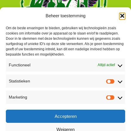
Beheer toestemming
Om de beste ervaringen te bieden, gebruiken wij technologieën zoals
cookies om informatie over je apparaat op te slaan en/of te raadplegen.
Door in te stemmen met deze technologieën kunnen wij gegevens zoals
surfgedrag of unieke ID's op deze site verwerken. Als je geen toestemming
geeft of uw toestemming intrekt, kan dit een nadelige invloed hebben op
bepaalde functies en mogelijkheden.
Functioneel
Altijd actief
Contact
Statistieken
Peter Vergroesen
Statisti
06 55913319
Marketing
korenfestivaldenhaag@gmail.com
Marketi
Facebook
Accepteren
Weigeren