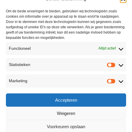
Om de beste ervaringen te bieden, gebruiken wij technologieën zoals
cookies om informatie over je apparaat op te slaan en/of te raadplegen.
Door in te stemmen met deze technologieën kunnen wij gegevens zoals
surfgedrag of unieke ID's op deze site verwerken. Als je geen toestemming
geeft of uw toestemming intrekt, kan dit een nadelige invloed hebben op
bepaalde functies en mogelijkheden.
Functioneel
Altijd actief
Contact
Statistieken
Peter Vergroesen
Statisti
06 55913319
Marketing
korenfestivaldenhaag@gmail.com
Marketi
Facebook
Accepteren
Weigeren
Voorkeuren opslaan