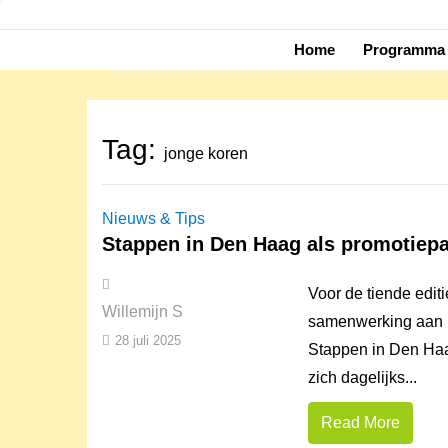
Skip
to
Home
Programma 
content
Tag:
jonge koren
Nieuws & Tips
Stappen in Den Haag als promotiepa
Voor de tiende edit
Willemijn S
samenwerking aan m
28 juli 2025
Stappen in Den Haa
zich dagelijks...
Read More