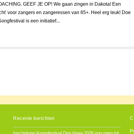
HING. GEEF JE OP! We gaan zingen in Dakota! Een
acht' voor zangers en zangeressen van 65+. Heel erg leuk! Doe
gfestival is een initiatief...
Recente berichten
C
P
Inschrijving Korenfestival Den Haag 2026 nog open tot