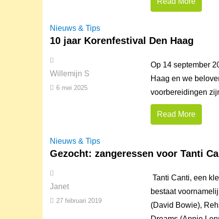
Read More
Nieuws & Tips
10 jaar Korenfestival Den Haag
Op 14 september 202
Willemijn S
Haag en we beloven 
6 mei 2025
voorbereidingen zijn
Read More
Nieuws & Tips
Gezocht: zangeressen voor Tanti Can
Tanti Canti, een kl
Janet
bestaat voornameli
27 februari 2019
(David Bowie), Reh
Dreams (Annie Lenno