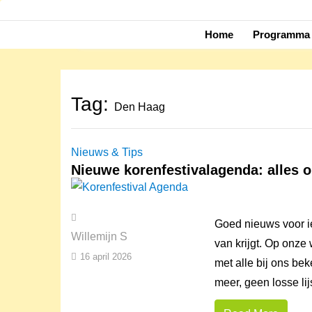
Skip
to
Home
Programma 
content
Tag:
Den Haag
Nieuws & Tips
Nieuwe korenfestivalagenda: alles o
Goed nieuws voor i
Willemijn S
van krijgt. Op onze
16 april 2026
met alle bij ons be
meer, geen losse lijs