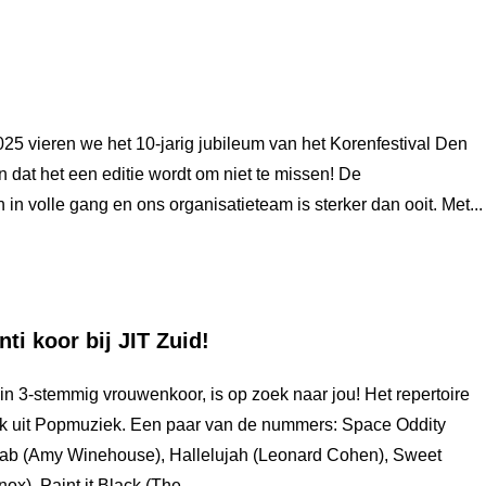
5 vieren we het 10-jarig jubileum van het Korenfestival Den
dat het een editie wordt om niet te missen! De
 in volle gang en ons organisatieteam is sterker dan ooit. Met...
ti koor bij JIT Zuid!
ein 3-stemmig vrouwenkoor, is op zoek naar jou! Het repertoire
jk uit Popmuziek. Een paar van de nummers: Space Oddity
ab (Amy Winehouse), Hallelujah (Leonard Cohen), Sweet
x), Paint it Black (The...