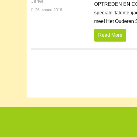
Janet
OPTREDEN EN COAC
26 januari 2018
speciale 'talentenj
mee! Het Ouderen Son
Read More