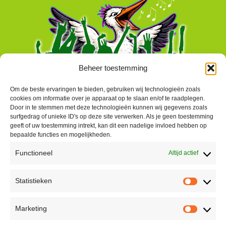
Beheer toestemming
Om de beste ervaringen te bieden, gebruiken wij technologieën zoals
cookies om informatie over je apparaat op te slaan en/of te raadplegen.
Door in te stemmen met deze technologieën kunnen wij gegevens zoals
surfgedrag of unieke ID's op deze site verwerken. Als je geen toestemming
geeft of uw toestemming intrekt, kan dit een nadelige invloed hebben op
bepaalde functies en mogelijkheden.
Functioneel
Altijd actief
Contact
Statistieken
Peter Vergroesen
Statisti
06 55913319
Marketing
korenfestivaldenhaag@gmail.com
Marketi