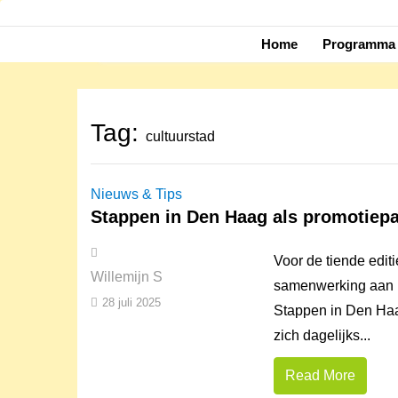
Skip
to
Home
Programma 
content
Tag:
cultuurstad
Nieuws & Tips
Stappen in Den Haag als promotiepa
Voor de tiende edit
Willemijn S
samenwerking aan m
28 juli 2025
Stappen in Den Haa
zich dagelijks...
Read More