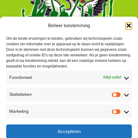
Beheer toestemming
Om de beste ervaringen te bieden, gebruiken wij technologieën zoals
cookies om informatie over je apparaat op te slaan en/of te raadplegen.
Door in te stemmen met deze technologieën kunnen wij gegevens zoals
surfgedrag of unieke ID's op deze site verwerken. Als je geen toestemming
geeft of uw toestemming intrekt, kan dit een nadelige invloed hebben op
bepaalde functies en mogelijkheden.
Functioneel
Altijd actief
Contact
Statistieken
Peter Vergroesen
Statisti
06 55913319
Marketing
korenfestivaldenhaag@gmail.com
Marketi
Facebook
Accepteren