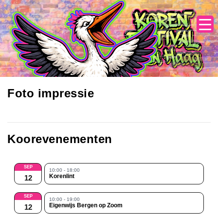
Skip
to
content
Foto impressie
Koorevenementen
SEP
10:00 - 18:00
Korenlint
12
SEP
10:00 - 19:00
Eigenwijs Bergen op Zoom
12