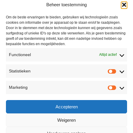
Beheer toestemming
Om de beste ervaringen te bieden, gebruiken wij technologieën zoals
cookies om informatie over je apparaat op te slaan en/of te raadplegen.
Door in te stemmen met deze technologieën kunnen wij gegevens zoals
surfgedrag of unieke ID's op deze site verwerken. Als je geen toestemming
geeft of uw toestemming intrekt, kan dit een nadelige invloed hebben op
bepaalde functies en mogelijkheden.
Functioneel
Altijd actief
Contact
Statistieken
Peter Vergroesen
Statisti
06 55913319
Marketing
korenfestivaldenhaag@gmail.com
Marketi
Facebook
Accepteren
Weigeren