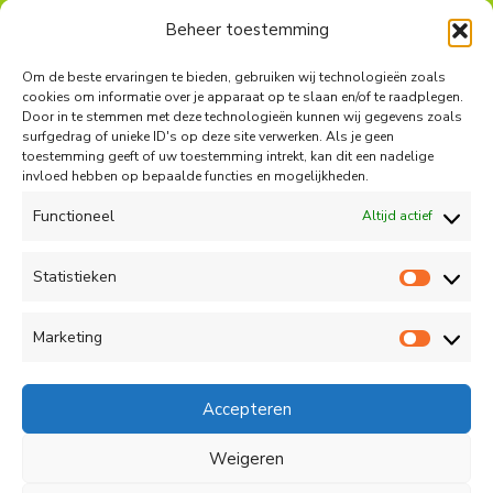
Beheer toestemming
Om de beste ervaringen te bieden, gebruiken wij technologieën zoals
cookies om informatie over je apparaat op te slaan en/of te raadplegen.
Door in te stemmen met deze technologieën kunnen wij gegevens zoals
surfgedrag of unieke ID's op deze site verwerken. Als je geen
toestemming geeft of uw toestemming intrekt, kan dit een nadelige
invloed hebben op bepaalde functies en mogelijkheden.
Functioneel
Altijd actief
Contact
Statistieken
Peter Vergroesen
Statist
06 55913319
Marketing
korenfestivaldenhaag@gmail.com
Marketi
Facebook
Accepteren
Weigeren